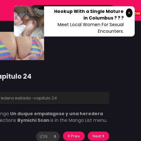
DARK?
Hookup With a Single Mature
in Columbus ? ? ?
Meet Local Women For Sexual
Encounters.
pitulo 24
dera exiliada -capitulo 24
anga
Un duque empalagoso y una heredera
lections
Bymichi Scan
is in the Manga List menu.
Prev
Next