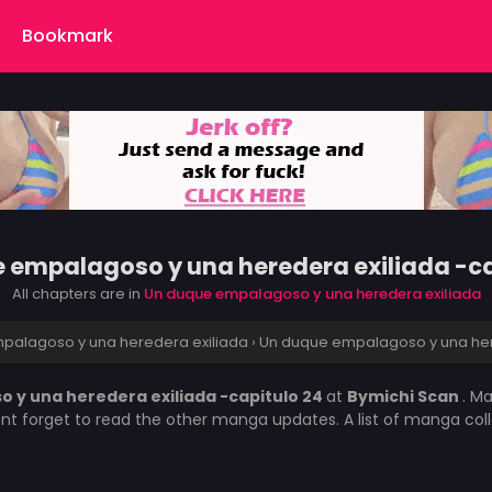
Bookmark
 empalagoso y una heredera exiliada -ca
All chapters are in
Un duque empalagoso y una heredera exiliada
palagoso y una heredera exiliada
›
Un duque empalagoso y una here
 y una heredera exiliada -capitulo 24
at
Bymichi Scan
. M
ont forget to read the other manga updates. A list of manga col