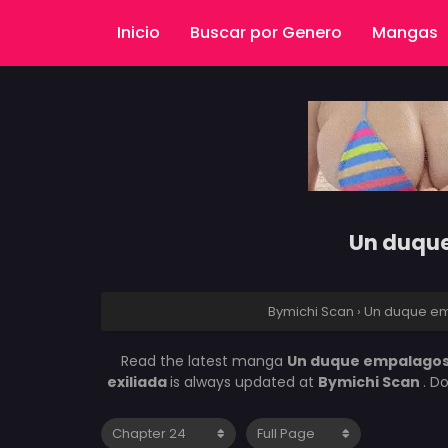
Inicio
Buscar por Genero
Mangas
Un duque
Bymichi Scan
›
Un duque em
Read the latest manga
Un duque empalagoso
exiliada
is always updated at
Bymichi Scan
. D