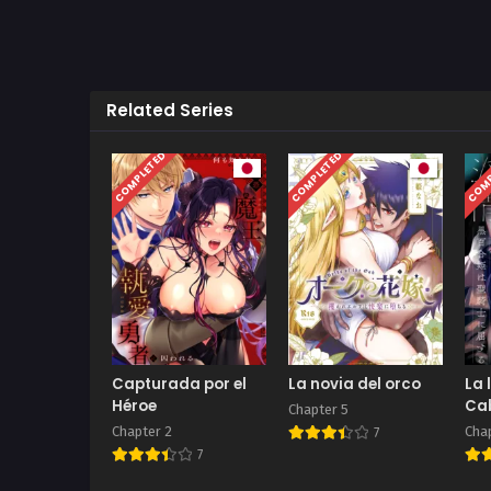
Related Series
COMPLETED
COMPLETED
COMP
Capturada por el
La novia del orco
La 
Héroe
Ca
Chapter 5
Chapter 2
Cha
7
7