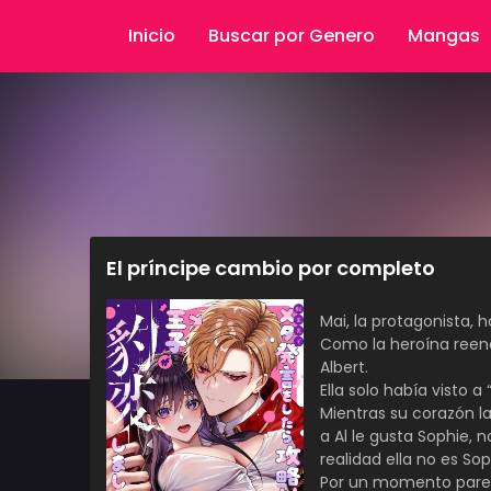
Inicio
Buscar por Genero
Mangas
El príncipe cambio por completo
Mai, la protagonista,
Como la heroína reenc
Albert.
Ella solo había visto a 
Mientras su corazón la
a Al le gusta Sophie, 
realidad ella no es Sop
Por un momento parec