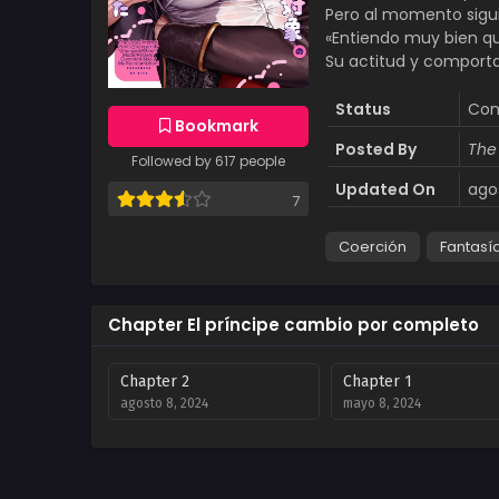
Pero al momento sigui
«Entiendo muy bien q
Su actitud y compor
Status
Com
Bookmark
Posted By
The
Followed by 617 people
Updated On
ago
7
Coerción
Fantasí
Chapter El príncipe cambio por completo
Chapter 2
Chapter 1
agosto 8, 2024
mayo 8, 2024