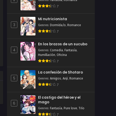
Genres
:
Fantasía
,
Romance
7
Mi nutricionista
3
Genres
:
Dormida/o
,
Romance
7
En los brazos de un sucubo
4
Genres
:
Comedia
,
Fantasía
,
Humillación
,
Oficina
7
La confesión de Shotaro
5
Genres
:
Amigos
,
Anji
,
Romance
7
El castigo del héroe y el
mago
6
Genres
:
Fantasía
,
Pure love
,
Trío
7