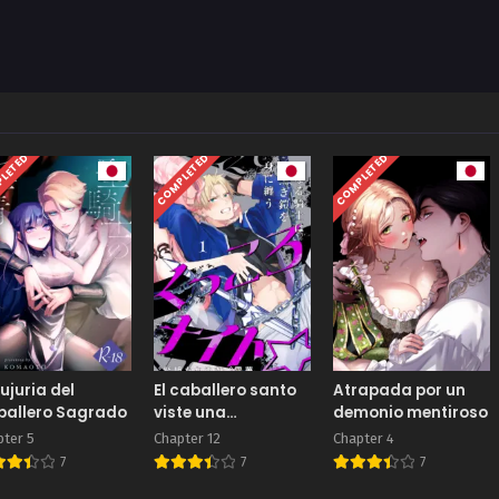
LETED
COMPLETED
COMPLETED
lujuria del
El caballero santo
Atrapada por un
ballero Sagrado
viste una
demonio mentiroso
armadura negra
pter 5
Chapter 12
Chapter 4
7
7
7