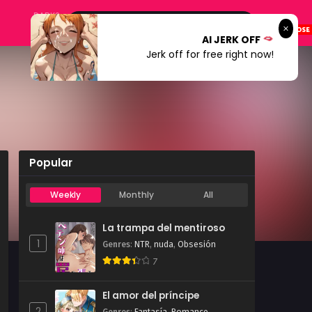
DARK?
AI JERK OFF
Jerk off for free right now!
Popular
Weekly
Monthly
All
La trampa del mentiroso
1
Genres
:
NTR
,
nuda
,
Obsesión
7
El amor del príncipe
2