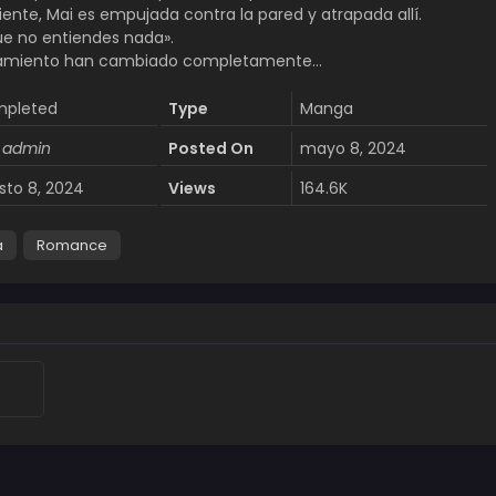
ente, Mai es empujada contra la pared y atrapada allí.
ue no entiendes nada».
tamiento han cambiado completamente…
pleted
Type
Manga
 admin
Posted On
mayo 8, 2024
sto 8, 2024
Views
164.6K
a
Romance