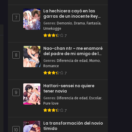
La hechicera cayó en las
garras de un inocente Rey
7
Demonio
Genres
:
Demonio
,
Drama
,
Fantasía
,
Umekogge
7
Nao-chan ntr ~ me enamoré
del padre de mi amigo de la
8
infancia ~
Genres
:
Diferencia de edad
,
Momo
,
Romance
7
Hattori-sensei no quiere
tener novia
9
Genres
:
Diferencia de edad
,
Escolar
,
Pure love
7
La transformación del novio
tímido
10