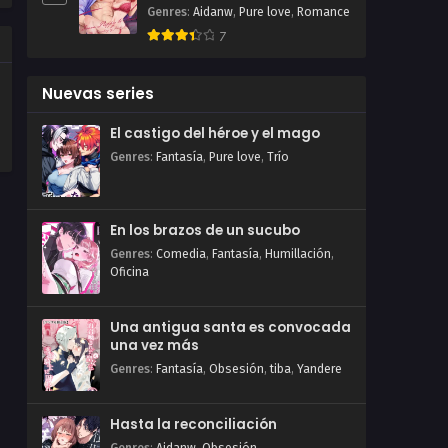
Genres
:
Aidanw
,
Pure love
,
Romance
7
Nuevas series
El castigo del héroe y el mago
Genres
:
Fantasía
,
Pure love
,
Trío
En los brazos de un sucubo
Genres
:
Comedia
,
Fantasía
,
Humillación
,
Oficina
Una antigua santa es convocada
una vez más
Genres
:
Fantasía
,
Obsesión
,
tiba
,
Yandere
Hasta la reconciliación