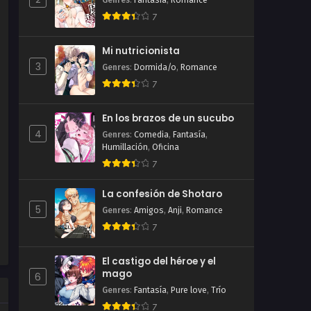
Genres
:
Fantasía
,
Romance
7
Mi nutricionista
3
Genres
:
Dormida/o
,
Romance
7
En los brazos de un sucubo
4
Genres
:
Comedia
,
Fantasía
,
Humillación
,
Oficina
7
La confesión de Shotaro
5
Genres
:
Amigos
,
Anji
,
Romance
7
El castigo del héroe y el
mago
6
Genres
:
Fantasía
,
Pure love
,
Trío
7