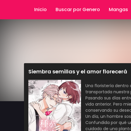
Inicio
Buscar por Genero
Mangas
Siembra semillas y el amor florecerá
Una floristería dentro
transportada nuestra 
Pasando sus días entr
vida anterior. Pero mie
conservando su deseo
Un día, un hombre sosp
Confundida por qué un
cuidado de una planta