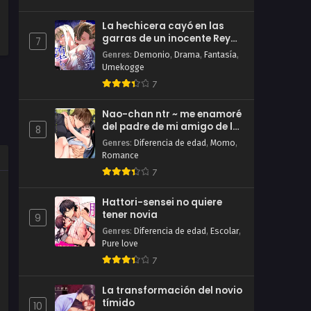
La hechicera cayó en las
garras de un inocente Rey
7
Demonio
Genres
:
Demonio
,
Drama
,
Fantasía
,
Umekogge
7
Nao-chan ntr ~ me enamoré
del padre de mi amigo de la
8
infancia ~
Genres
:
Diferencia de edad
,
Momo
,
Romance
7
Hattori-sensei no quiere
tener novia
9
Genres
:
Diferencia de edad
,
Escolar
,
Pure love
7
La transformación del novio
tímido
10