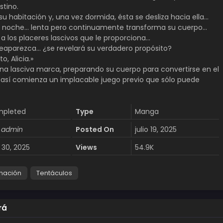
tino.
a su habitación y, una vez dormida, ésta se desliza hacia ella…
s noche… lenta pero continuamente transforma su cuerpo…
a los placeres lascivos que le proporciona…
aparezca… ¿se revelará su verdadero propósito?
, Alicia.»
na lasciva marca, preparando su cuerpo para convertirse en el
 Y así comienza un implacable juego previo que sólo puede
pleted
Type
Manga
 admin
Posted On
julio 19, 2025
o 30, 2025
Views
54.9K
nación
Tentáculos
rá