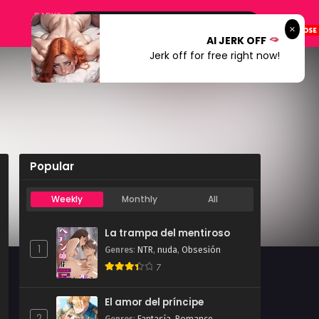
DARK?
AI JERK OFF
Jerk off for free right now!
Popular
Weekly
Monthly
All
La trampa del mentiroso
1
Genres
:
NTR
,
nuda
,
Obsesión
7
El amor del príncipe
2