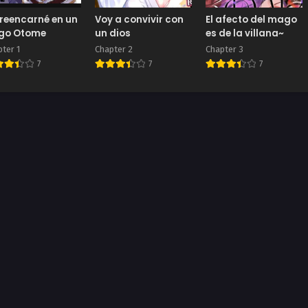
reencarné en un
Voy a convivir con
El afecto del mago
ego Otome
un dios
es de la villana~
ter 1
Chapter 2
Chapter 3
7
7
7