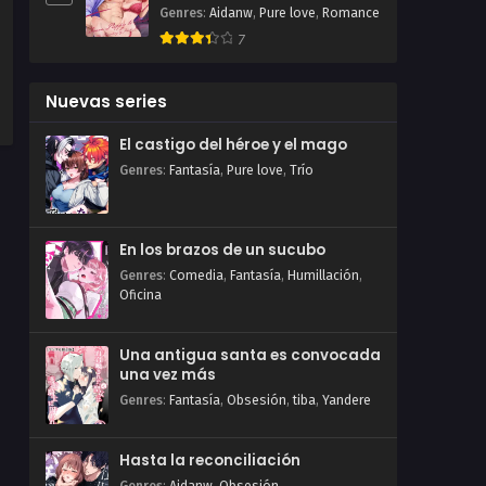
Genres
:
Aidanw
,
Pure love
,
Romance
7
Nuevas series
El castigo del héroe y el mago
Genres
:
Fantasía
,
Pure love
,
Trío
En los brazos de un sucubo
Genres
:
Comedia
,
Fantasía
,
Humillación
,
Oficina
Una antigua santa es convocada
una vez más
Genres
:
Fantasía
,
Obsesión
,
tiba
,
Yandere
Hasta la reconciliación