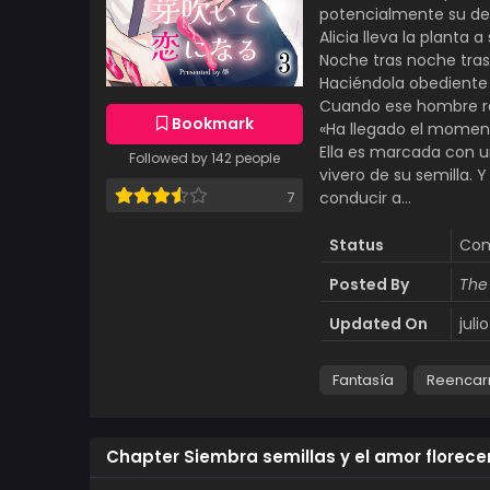
potencialmente su des
Alicia lleva la planta 
Noche tras noche tra
Haciéndola obediente 
Cuando ese hombre re
Bookmark
«Ha llegado el momento
Ella es marcada con u
Followed by 142 people
vivero de su semilla.
conducir a…
7
Status
Com
Posted By
The
Updated On
juli
Fantasía
Reencar
Chapter Siembra semillas y el amor florece