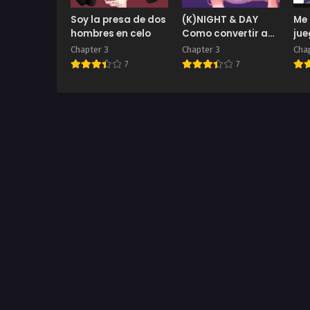
Soy la presa de dos
(K)NIGHT & DAY
Me 
hombres en celo
Como convertir a
ju
un caballero,
Chapter 3
Chapter 3
Chap
transmigrado al
7
7
japón moderno, en
un “hombre”