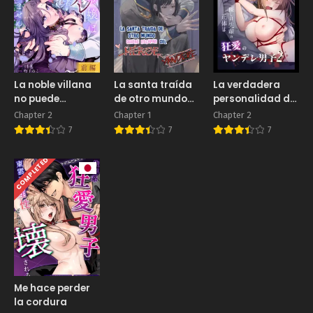
La noble villana
La santa traída
La verdadera
no puede
de otro mundo
personalidad de
escapar de su
quiere escapar
un hombre
Chapter 2
Chapter 1
Chapter 2
prometido
del Héroe
obsesionado
7
7
7
yandere
yandere
COMPLETED
Me hace perder
la cordura