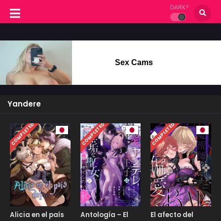
DARK?
Sex Cams
Yandere
COMPLETED
COMPLETED
COMPLETED
Alicia en el país
Antología – El
El afecto del