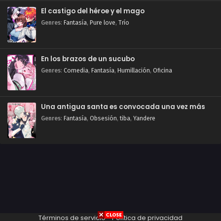
El castigo del héroe y el mago
Genres
:
Fantasía
,
Pure love
,
Trío
En los brazos de un sucubo
Genres
:
Comedia
,
Fantasía
,
Humillación
,
Oficina
Una antigua santa es convocada una vez más
Genres
:
Fantasía
,
Obsesión
,
tiba
,
Yandere
Términos de servicio
-
Política de privacidad