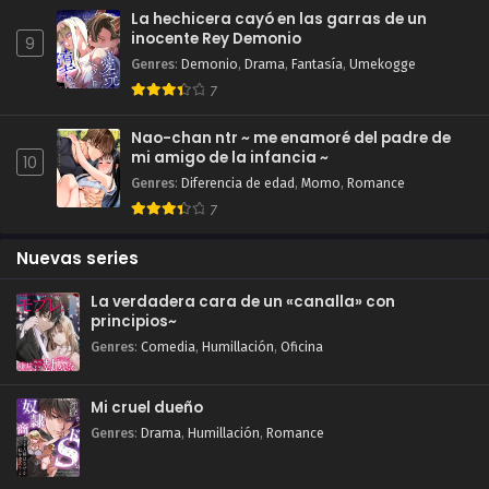
La hechicera cayó en las garras de un
inocente Rey Demonio
9
Genres
:
Demonio
,
Drama
,
Fantasía
,
Umekogge
7
Nao-chan ntr ~ me enamoré del padre de
mi amigo de la infancia ~
10
Genres
:
Diferencia de edad
,
Momo
,
Romance
7
Nuevas series
La verdadera cara de un «canalla» con
principios~
Genres
:
Comedia
,
Humillación
,
Oficina
Mi cruel dueño
Genres
:
Drama
,
Humillación
,
Romance