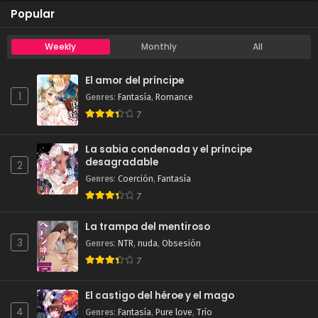
Popular
Weekly
Monthly
All
El amor del príncipe
1
Genres
:
Fantasía
,
Romance
7
La sabia condenada y el príncipe
desagradable
2
Genres
:
Coerción
,
Fantasía
7
La trampa del mentiroso
3
Genres
:
NTR
,
nuda
,
Obsesión
7
El castigo del héroe y el mago
4
Genres
:
Fantasía
,
Pure love
,
Trío