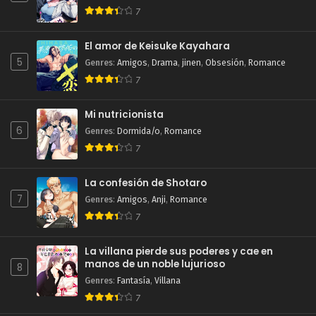
7
El amor de Keisuke Kayahara
5
Genres
:
Amigos
,
Drama
,
jinen
,
Obsesión
,
Romance
7
Mi nutricionista
6
Genres
:
Dormida/o
,
Romance
7
La confesión de Shotaro
7
Genres
:
Amigos
,
Anji
,
Romance
7
La villana pierde sus poderes y cae en
manos de un noble lujurioso
8
Genres
:
Fantasía
,
Villana
7