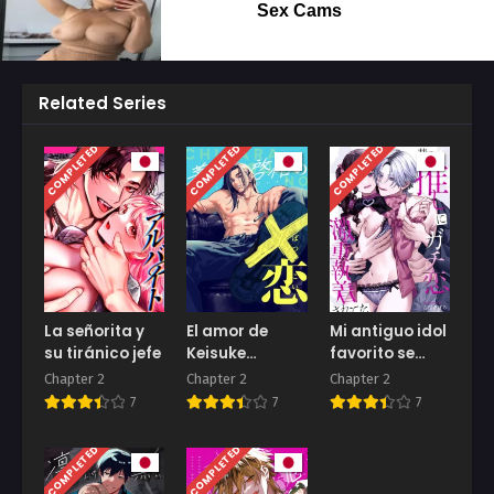
Sex Cams
Related Series
COMPLETED
COMPLETED
COMPLETED
La señorita y
El amor de
Mi antiguo idol
su tiránico jefe
Keisuke
favorito se
Kayahara
obsesionó
Chapter 2
Chapter 2
Chapter 2
conmigo
7
7
7
COMPLETED
COMPLETED