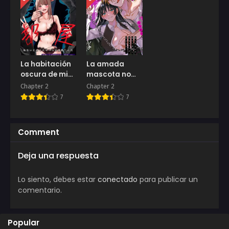
La habitación
La amada
oscura de mi
mascota no
novio
puede
Chapter 2
Chapter 2
resistirse al
7
7
decadente
amor ciego del
sicario
Comment
Deja una respuesta
Lo siento, debes estar
conectado
para publicar un
comentario.
Popular