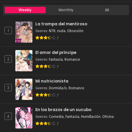
Weekly
Monthly
All
La trampa del mentiroso
1
Genres
:
NTR
,
nuda
,
Obsesión
7
El amor del príncipe
2
Genres
:
Fantasía
,
Romance
7
Mi nutricionista
3
Genres
:
Dormida/o
,
Romance
7
En los brazos de un sucubo
4
Genres
:
Comedia
,
Fantasía
,
Humillación
,
Oficina
7