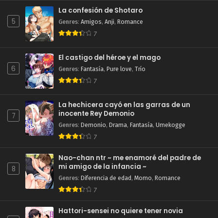
La confesión de Shotaro
5
Genres
:
Amigos
,
Anji
,
Romance
7
El castigo del héroe y el mago
6
Genres
:
Fantasía
,
Pure love
,
Trío
7
La hechicera cayó en las garras de un
inocente Rey Demonio
7
Genres
:
Demonio
,
Drama
,
Fantasía
,
Umekogge
7
Nao-chan ntr ~ me enamoré del padre de
mi amigo de la infancia ~
8
Genres
:
Diferencia de edad
,
Momo
,
Romance
7
Hattori-sensei no quiere tener novia