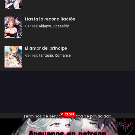
Hasta la reconciliación
Genres
:
Aidanw
,
Obsesión
El amor del príncipe
Genres
:
Fantasía
,
Romance
Términos de servicio
-
Política de privacidad
All the comics on this website are only previews of the original
comics, there may be many language errors, character