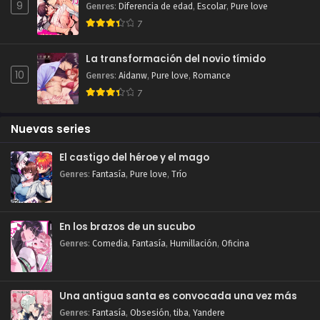
9
Genres
:
Diferencia de edad
,
Escolar
,
Pure love
7
La transformación del novio tímido
10
Genres
:
Aidanw
,
Pure love
,
Romance
7
Nuevas series
El castigo del héroe y el mago
Genres
:
Fantasía
,
Pure love
,
Trío
En los brazos de un sucubo
Genres
:
Comedia
,
Fantasía
,
Humillación
,
Oficina
Una antigua santa es convocada una vez más
Genres
:
Fantasía
,
Obsesión
,
tiba
,
Yandere