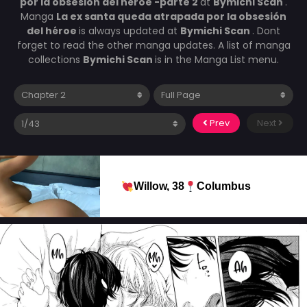
por la obsesión del héroe -parte 2
at
Bymichi Scan
.
Manga
La ex santa queda atrapada por la obsesión
del héroe
is always updated at
Bymichi Scan
. Dont
forget to read the other manga updates. A list of manga
collections
Bymichi Scan
is in the Manga List menu.
Prev
Next
Willow, 38
Columbus