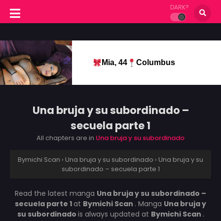
DARK?
Mia, 44
Columbus
Una bruja y su subordinado –
secuela parte 1
All chapters are in
Una bruja y su subordinado
Bymichi Scan
›
Una bruja y su subordinado
›
Una bruja y su
subordinado – secuela parte 1
Read the latest manga
Una bruja y su subordinado –
secuela parte 1
at
Bymichi Scan
. Manga
Una bruja y
su subordinado
is always updated at
Bymichi Scan
.