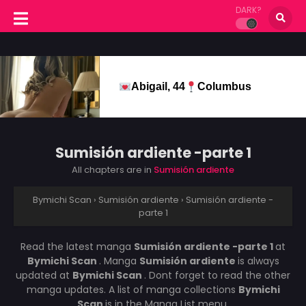
DARK?
Abigail, 44
Columbus
Sumisión ardiente -parte 1
All chapters are in
Sumisión ardiente
Bymichi Scan
›
Sumisión ardiente
›
Sumisión ardiente -
parte 1
Read the latest manga
Sumisión ardiente -parte 1
at
Bymichi Scan
. Manga
Sumisión ardiente
is always
updated at
Bymichi Scan
. Dont forget to read the other
manga updates. A list of manga collections
Bymichi
Scan
is in the Manga List menu.