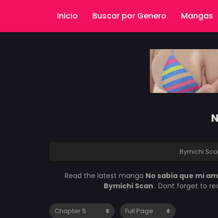
Inicio
Buscar por Genero
Mangas
N
Bymichi Sca
Read the latest manga
No sabia que mi ami
Bymichi Scan
. Dont forget to r