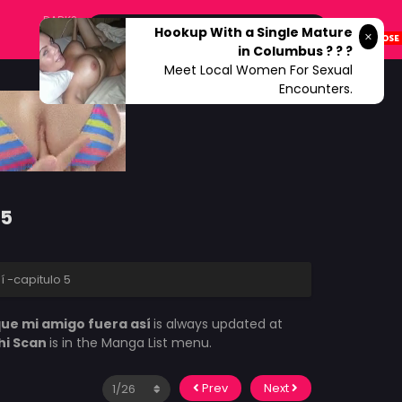
DARK?
Hookup With a Single Mature
in Columbus ? ? ?
Meet Local Women For Sexual
Encounters.
 5
 -capitulo 5
que mi amigo fuera así
is always updated at
hi Scan
is in the Manga List menu.
Prev
Next