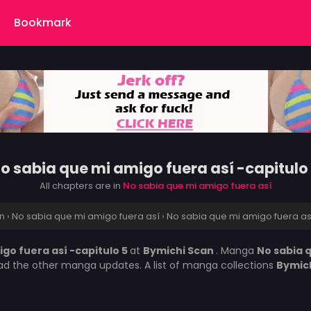
Bookmark
o sabia que mi amigo fuera así -capitulo
All chapters are in
No sabia que mi amigo fuera así
n
›
No sabia que mi amigo fuera así
›
No sabia que mi amigo fuera así
go fuera así -capitulo 5
at
Bymichi Scan
. Manga
No sabia 
ead the other manga updates. A list of manga collections
Bymic