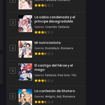
Genres
:
Fantasía
,
Romance
7
La sabia condenada y el
príncipe desagradable
3
Genres
:
Coerción
,
Fantasía
7
Mi nutricionista
4
Genres
:
Dormida/o
,
Romance
7
El castigo del héroe y el
mago
5
Genres
:
Fantasía
,
Pure love
,
Trío
7
La confesión de Shotaro
6
Genres
:
Amigos
,
Anji
,
Romance
7