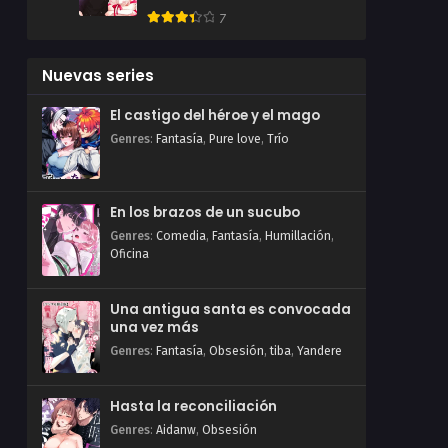
7
Nuevas series
El castigo del héroe y el mago
Genres
:
Fantasía
,
Pure love
,
Trío
En los brazos de un sucubo
Genres
:
Comedia
,
Fantasía
,
Humillación
,
Oficina
Una antigua santa es convocada
una vez más
Genres
:
Fantasía
,
Obsesión
,
tiba
,
Yandere
Hasta la reconciliación
Genres
:
Aidanw
,
Obsesión