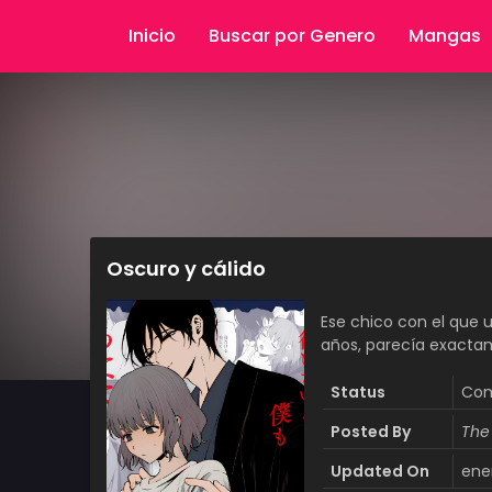
Inicio
Buscar por Genero
Mangas
Oscuro y cálido
Ese chico con el que 
años, parecía exact
Status
Com
Posted By
The
Updated On
ene