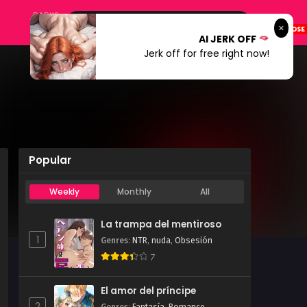
DARK?
AI JERK OFF
Jerk off for free right now!
Popular
Weekly
Monthly
All
La trampa del mentiroso
1
Genres
:
NTR
,
nuda
,
Obsesión
7
El amor del príncipe
2