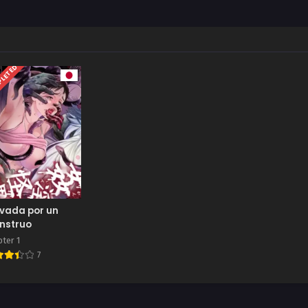
LETED
vada por un
nstruo
ter 1
7