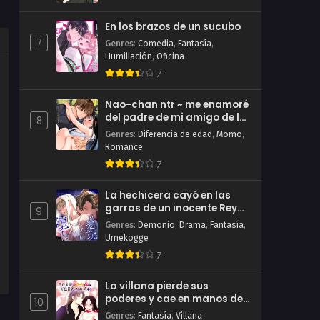
En los brazos de un sucubo
7
Genres
:
Comedia
,
Fantasía
,
Humillación
,
Oficina
7
Nao-chan ntr ~ me enamoré
del padre de mi amigo de la
8
infancia ~
Genres
:
Diferencia de edad
,
Momo
,
Romance
7
La hechicera cayó en las
garras de un inocente Rey
9
Demonio
Genres
:
Demonio
,
Drama
,
Fantasía
,
Umekogge
7
La villana pierde sus
poderes y cae en manos de
10
un noble lujurioso
Genres
:
Fantasía
,
Villana