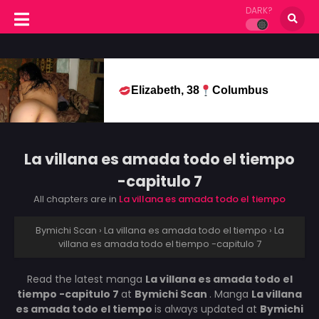
DARK?
Elizabeth, 38
Columbus
La villana es amada todo el tiempo
-capitulo 7
All chapters are in
La villana es amada todo el tiempo
Bymichi Scan
›
La villana es amada todo el tiempo
›
La
villana es amada todo el tiempo -capitulo 7
Read the latest manga
La villana es amada todo el
tiempo -capitulo 7
at
Bymichi Scan
. Manga
La villana
es amada todo el tiempo
is always updated at
Bymichi