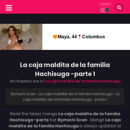
DARK?
Maya, 44
Columbus
La caja maldita de la familia
Hachisuga -parte 1
All chapters are in
La caja maldita de la familia Hachisuga
Bymichi Scan
›
La caja maldita de la familia Hachisuga
›
La
caja maldita de la familia Hachisuga -parte 1
Read the latest manga
La caja maldita de la familia
Hachisuga -parte 1
at
Bymichi Scan
. Manga
La caja
maldita de la familia Hachisuga
is always updated at