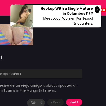
DARK?
Hookup With a Single Mature
in Columbus ? ? ?
Meet Local Women For Sexual
Encounters.
1
amigo -parte 1
esivo de un viejo amigo
is always updated at
hi Scan
is in the Manga List menu.
Prev
Next