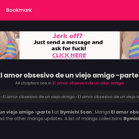
Bookmark
El amor obsesivo de un viejo amigo -parte 
All chapters are in
El amor obsesivo de un viejo amigo
›
El amor obsesivo de un viejo amigo
›
El amor obsesivo de un viejo 
un viejo amigo -parte 1
at
Bymichi Scan
. Manga
El amor obs
ead the other manga updates. A list of manga collections
Bymic