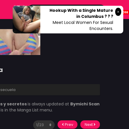
DARK?
Hookup With a Single Mature
in Columbus ? ? ?
Meet Local Women For Sexual
Encounters.
a
4 secuela
s y secretos
is always updated at
Bymichi Scan
n
is in the Manga List menu.
Prev
Next