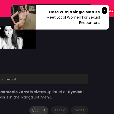
DARK?
Date With a Single Mature
Meet Local Women For Sexual
Encounters.
 -oneshot
 demonio Zorro
is always updated at
Bymichi
can
is in the Manga List menu.
Prev
Next