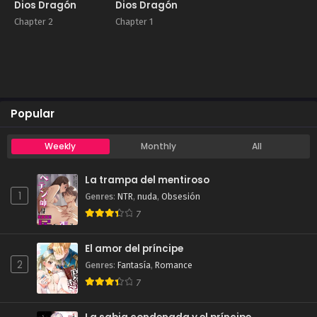
Dios Dragón
Dios Dragón
Chapter 2
Chapter 1
Popular
Weekly
Monthly
All
La trampa del mentiroso
1
Genres
:
NTR
,
nuda
,
Obsesión
7
El amor del príncipe
2
Genres
:
Fantasía
,
Romance
7