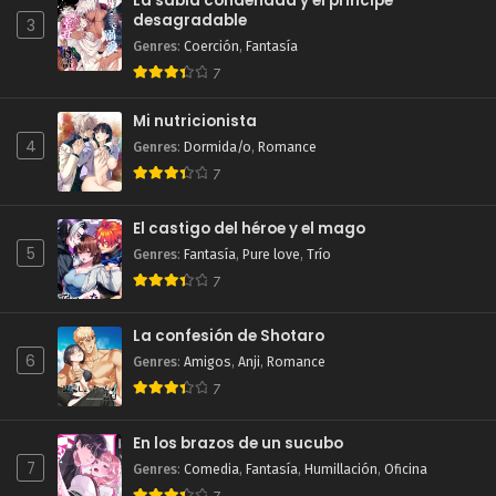
La sabia condenada y el príncipe
desagradable
3
Genres
:
Coerción
,
Fantasía
7
Mi nutricionista
4
Genres
:
Dormida/o
,
Romance
7
El castigo del héroe y el mago
5
Genres
:
Fantasía
,
Pure love
,
Trío
7
La confesión de Shotaro
6
Genres
:
Amigos
,
Anji
,
Romance
7
En los brazos de un sucubo
7
Genres
:
Comedia
,
Fantasía
,
Humillación
,
Oficina