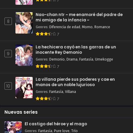
7
Nao-chan ntr ~ me enamoré del padre de
mi amigo de la infancia ~
8
Genres
:
Diferencia de edad
,
Momo
,
Romance
7
La hechicera cayó en las garras de un
inocente Rey Demonio
9
Genres
:
Demonio
,
Drama
,
Fantasía
,
Umekogge
7
La villana pierde sus poderes y cae en
manos de un noble lujurioso
10
Genres
:
Fantasía
,
Villana
7
Nuevas series
El castigo del héroe y el mago
Genres
:
Fantasía
,
Pure love
,
Trío